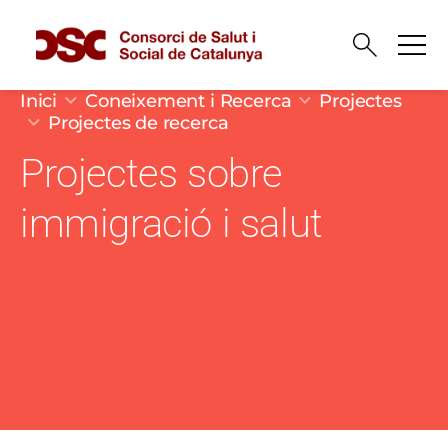
Vés al contingut
Fil d'ariadna
Inici
Coneixement i Recerca
Projectes
Projectes de recerca
Projectes sobre
immigració i salut