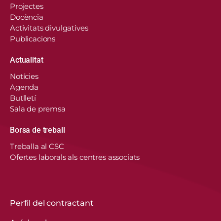
Projectes
Docència
Activitats divulgatives
Publicacions
Actualitat
Notícies
Agenda
Butlletí
Sala de premsa
Borsa de treball
En aquest lloc web, el Consorci de Salut i Social
Treballa al CSC
de Catalunya fa servir cookies pròpies i de
Ofertes laborals als centres associats
tercers per recordar les vostres preferències,
analitzar l’ús del web i personalitzar continguts.
Podeu acceptar-les, rebutjar-les o configurar-les.
Obtenir més informació
Perfil del contractant