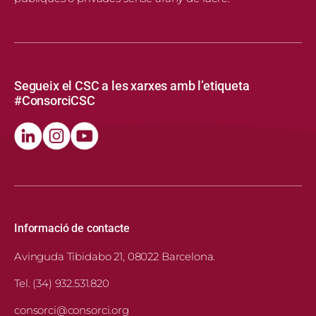
Segueix el CSC a les xarxes amb l’etiqueta
#ConsorciCSC
Informació de contacte
Avinguda Tibidabo 21, 08022 Barcelona.
Tel. (34) 932.531.820
consorci@consorci.org