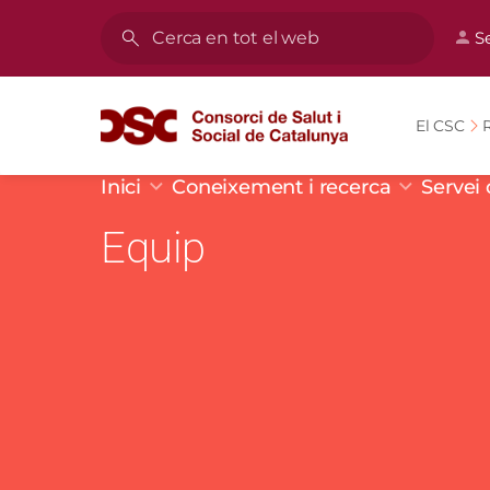
Vés al contingut
Men
S
Cerca
El CSC
R
Fil d'ariadna
Inici
Coneixement i recerca
Servei 
Equip