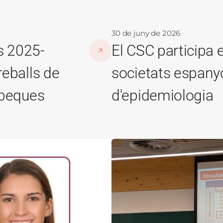
30 de juny de 2026
s 2025-
El CSC participa 
reballs de
societats espany
s beques
d'epidemiologia
Imatge