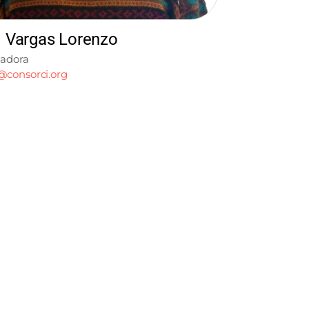
d Vargas Lorenzo
gadora
@consorci.org