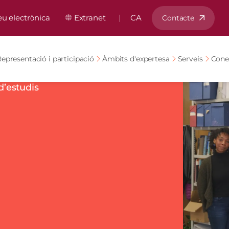
ú capçalera
eu electrònica
Extranet
CA
Contacte
epresentació i participació
Àmbits d'expertesa
Serveis
Cone
d’estudis
Imatge