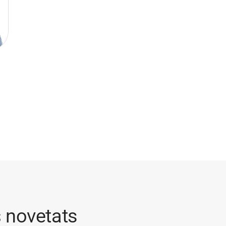
s
novetats