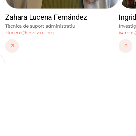
Zahara Lucena Fernández
Ingri
Tècnica de suport administratiu
Investi
zlucena@consorci.org
ivargas