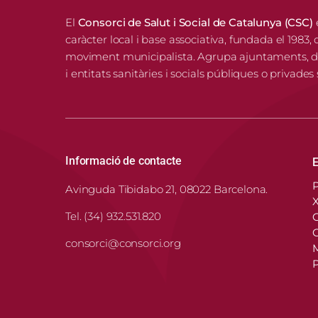
El
Consorci de Salut i Social de Catalunya (CSC)
caràcter local i base associativa, fundada el 1983, 
moviment municipalista. Agrupa ajuntaments, di
i entitats sanitàries i socials públiques o privades
Informació de contacte
E
P
Avinguda Tibidabo 21, 08022 Barcelona.
X
Tel. (34) 932.531.820
O
C
consorci@consorci.org
P