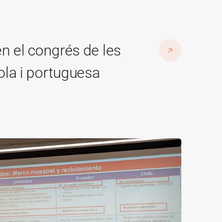
19 de juny
en el congrés de les
Aborde
ola i portuguesa
sanità
CSC
Imatge