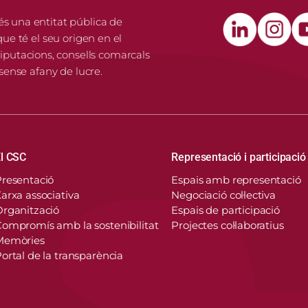
és una entitat pública de
que té el seu origen en el
putacions, consells comarcals
 sense afany de lucre.
Navegació principal
l CSC
Representació i participació
resentació
Espais amb representació
arxa associativa
Negociació col·lectiva
rganització
Espais de participació
ompromís amb la sostenibilitat
Projectes col·laboratius
Memòries
ortal de la transparència