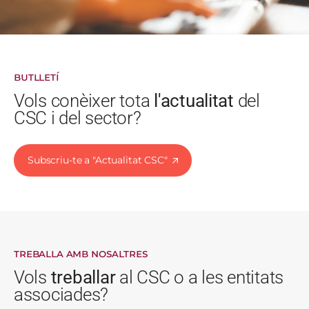
BUTLLETÍ
Vols conèixer tota
l'actualitat
del
CSC i del sector?
Subscriu-te a "Actualitat CSC"
TREBALLA AMB NOSALTRES
Vols
treballar
al CSC o a les entitats
associades?