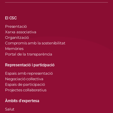
Navegació principal
El CSC
Presentació
Xarxa associativa
Organització
Compromís amb la sostenibilitat
Memòries
Portal de la transparència
Representació i participació
Espais amb representació
Negociació col·lectiva
Espais de participació
Projectes col·laboratius
Àmbits d'expertesa
Salut