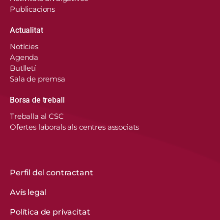
Publicacions
Actualitat
Notícies
Agenda
Butlletí
Sala de premsa
Borsa de treball
En aquest lloc web, el Consorci de Salut i Social
Treballa al CSC
de Catalunya fa servir cookies pròpies i de
Ofertes laborals als centres associats
tercers per recordar les vostres preferències,
analitzar l’ús del web i personalitzar continguts.
Podeu acceptar-les, rebutjar-les o configurar-les.
Obtenir més informació
Perfil del contractant
Avís legal
CONFIGURACIÓ DE COOKIES
Política de privacitat