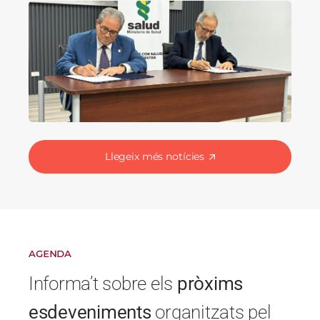
Imatge
Llegeix més notícies
AGENDA
Informa’t sobre els
pròxims
esdeveniments
organitzats pel