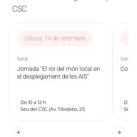
CSC
Dilluns, 14 de setembre
Dim
Salut
Salut
Jornada "El rol del món local en
Comis
el desplegament de les AIS"
De 10 a 12 h
De 15:
Seu del CSC (Av. Tibidabo, 21)
Seu de