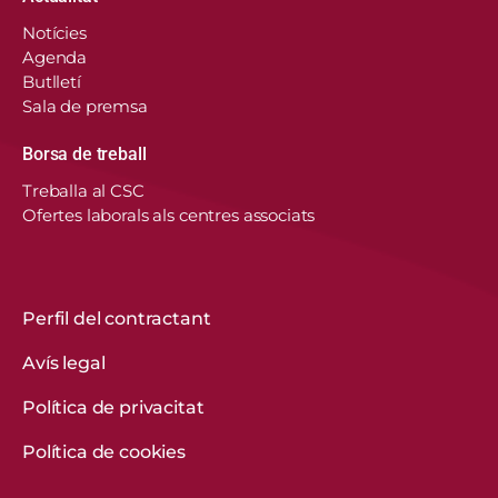
Notícies
Agenda
Butlletí
Sala de premsa
Borsa de treball
En aquest lloc web, el Consorci de Salut i Social
Treballa al CSC
de Catalunya fa servir cookies pròpies i de
Ofertes laborals als centres associats
tercers per recordar les vostres preferències,
analitzar l’ús del web i personalitzar continguts.
Podeu acceptar-les, rebutjar-les o configurar-les.
Obtenir més informació
Perfil del contractant
Avís legal
CONFIGURACIÓ DE COOKIES
Política de privacitat
REBUTGEU-LES TOTES
Política de cookies