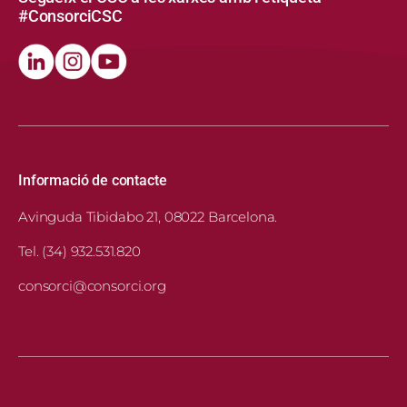
#ConsorciCSC
Informació de contacte
Avinguda Tibidabo 21, 08022 Barcelona.
Tel. (34) 932.531.820
consorci@consorci.org