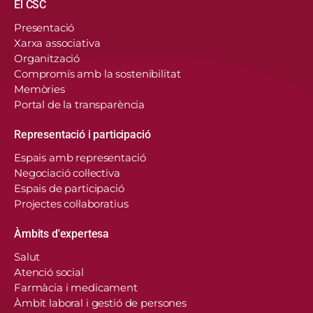
Navegació principal
El CSC
Presentació
Xarxa associativa
Organització
Compromís amb la sostenibilitat
Memòries
Portal de la transparència
Representació i participació
Espais amb representació
Negociació col·lectiva
Espais de participació
Projectes col·laboratius
Àmbits d'expertesa
Salut
Atenció social
Farmàcia i medicament
Àmbit laboral i gestió de persones