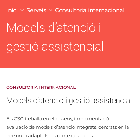
Fil d'ariadna
Inici
Serveis
Consultoria internacional
Models d’atenció i
gestió assistencial
CONSULTORIA INTERNACIONAL
Models d’atenció i gestió assistencial
Els CSC treballa en el disseny, implementació i
avaluació de models d’atenció integrats, centrats en la
persona i adaptats als contextos locals.