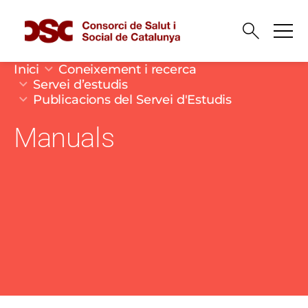
Vés al contingut
Fil d'ariadna
Inici
Coneixement i recerca
Servei d’estudis
Publicacions del Servei d'Estudis
Manuals