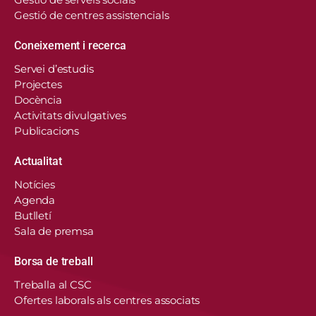
Gestió de centres assistencials
Coneixement i recerca
Servei d’estudis
Projectes
Docència
Activitats divulgatives
Publicacions
Actualitat
Notícies
Agenda
Butlletí
Sala de premsa
Borsa de treball
En aquest lloc web, el Consorci de Salut i Social
Treballa al CSC
de Catalunya fa servir cookies pròpies i de
Ofertes laborals als centres associats
tercers per recordar les vostres preferències,