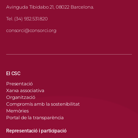
Avinguda Tibidabo 21, 08022 Barcelona.
Tel. (34) 932.531.820
consorci@consorci.org
Navegació principal
El CSC
Presentació
Xarxa associativa
Organització
Compromís amb la sostenibilitat
Memòries
Portal de la transparència
Representació i participació