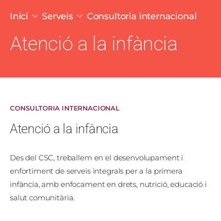
Fil d'ariadna
Inici
Serveis
Consultoria internacional
Atenció a la infància
CONSULTORIA INTERNACIONAL
Atenció a la infància
Des del CSC, treballem en el desenvolupament i
enfortiment de serveis integrals per a la primera
infància, amb enfocament en drets, nutrició, educació i
salut comunitària.