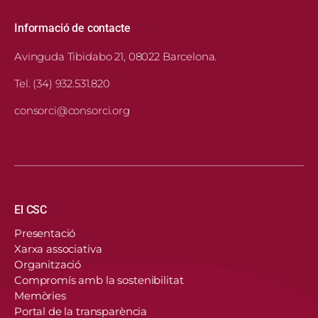
Informació de contacte
Avinguda Tibidabo 21, 08022 Barcelona.
Tel. (34) 932.531.820
consorci@consorci.org
Navegació principal
El CSC
Presentació
Xarxa associativa
Organització
Compromís amb la sostenibilitat
Memòries
Portal de la transparència