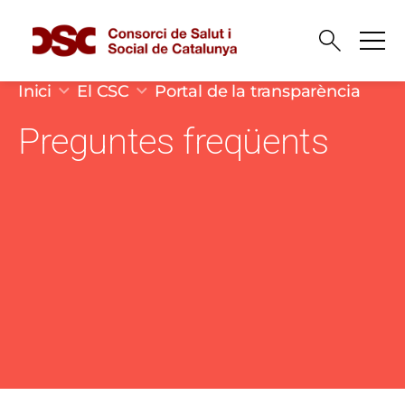
Vés al contingut
Fil d'ariadna
Inici
El CSC
Portal de la transparència
Preguntes freqüents