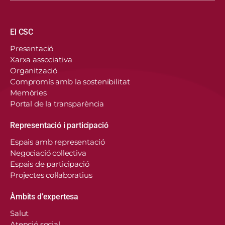
Navegació principal
El CSC
Presentació
Xarxa associativa
Organització
Compromís amb la sostenibilitat
Memòries
Portal de la transparència
Representació i participació
Espais amb representació
Negociació col·lectiva
Espais de participació
Projectes col·laboratius
Àmbits d'expertesa
Salut
Atenció social