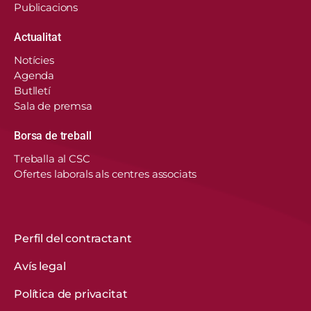
Publicacions
Actualitat
Notícies
Agenda
Butlletí
Sala de premsa
Borsa de treball
En aquest lloc web, el Consorci de Salut i Social
Treballa al CSC
de Catalunya fa servir cookies pròpies i de
Ofertes laborals als centres associats
tercers per recordar les vostres preferències,
analitzar l’ús del web i personalitzar continguts.
Podeu acceptar-les, rebutjar-les o configurar-les.
Obtenir més informació
Perfil del contractant
Avís legal
CONFIGURACIÓ DE COOKIES
Política de privacitat