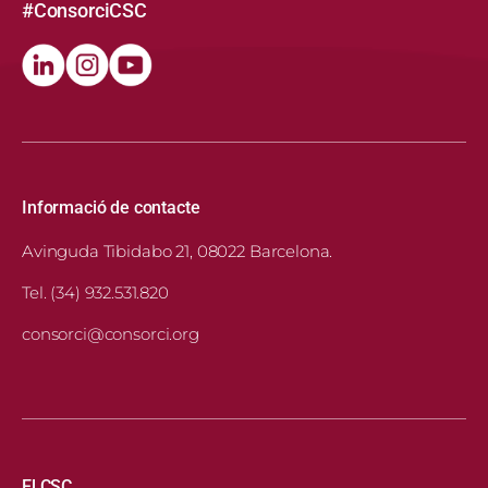
#ConsorciCSC
Informació de contacte
Avinguda Tibidabo 21, 08022 Barcelona.
Tel. (34) 932.531.820
consorci@consorci.org
El CSC