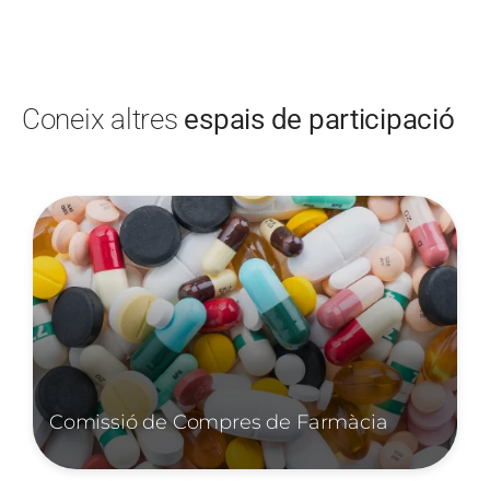
Coneix altres
espais de participació
Imatge
I
Comissió de Compres de Farmàcia