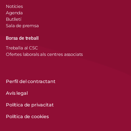
Notícies
Agenda
Butlletí
Sala de premsa
Borsa de treball
En aquest lloc web, el Consorci de Salut i Social
Treballa al CSC
de Catalunya fa servir cookies pròpies i de
Ofertes laborals als centres associats
tercers per recordar les vostres preferències,
analitzar l’ús del web i personalitzar continguts.
Podeu acceptar-les, rebutjar-les o configurar-les.
Obtenir més informació
Perfil del contractant
Avís legal
CONFIGURACIÓ DE COOKIES
Política de privacitat
REBUTGEU-LES TOTES
Política de cookies