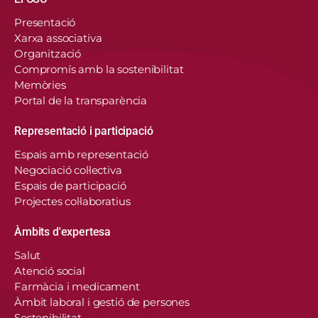
Navegació principal
Presentació
Xarxa associativa
Organització
Compromís amb la sostenibilitat
Memòries
Portal de la transparència
Representació i participació
Espais amb representació
Negociació col·lectiva
Espais de participació
Projectes col·laboratius
Àmbits d'expertesa
Salut
Atenció social
Farmàcia i medicament
Àmbit laboral i gestió de persones
Sostenibilitat