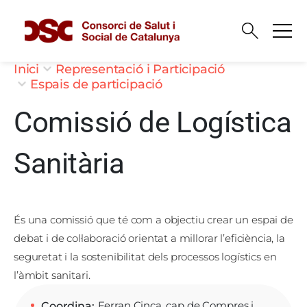
Vés al contingut
Fil d'ariadna
Inici
Representació i Participació
Espais de participació
Comissió de Logística
Sanitària
És una comissió que té com a objectiu crear un espai de
debat i de col·laboració orientat a millorar l’eficiència, la
seguretat i la sostenibilitat dels processos logístics en
l’àmbit sanitari.
Ferran Cinca, cap de Compres i
Coordina