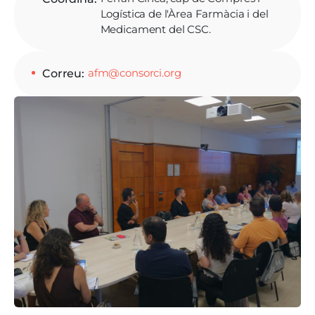
Logística de l'Àrea Farmàcia i del
Medicament del CSC.
afm@consorci.org
Correu
Imatge