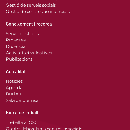
Gestió de serveis socials
Gestió de centres assistencials
Coneixement i recerca
Servei d’estudis
Projectes
Docència
Activitats divulgatives
Publicacions
Actualitat
Notícies
Agenda
Butlletí
Sala de premsa
Borsa de treball
En aquest lloc web, el Consorci de Salut i Social
Treballa al CSC
de Catalunya fa servir cookies pròpies i de
Ofertes laborals als centres associats