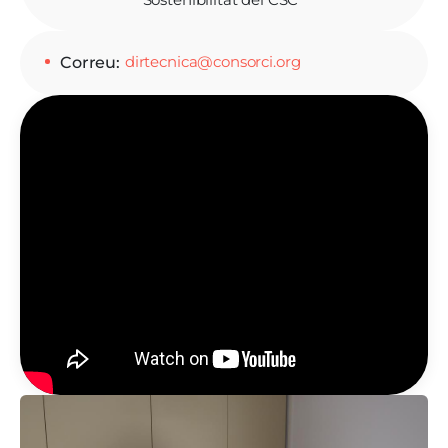
dirtecnica@consorci.org
Correu
Imatge