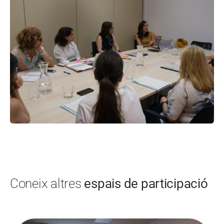
Coneix altres
espais de participació
Imatge
I