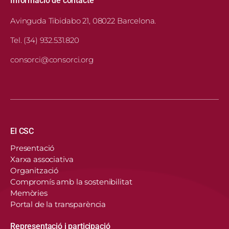
Informació de contacte
Avinguda Tibidabo 21, 08022 Barcelona.
Tel. (34) 932.531.820
consorci@consorci.org
Navegació principal
El CSC
Presentació
Xarxa associativa
Organització
Compromís amb la sostenibilitat
Memòries
Portal de la transparència
Representació i participació