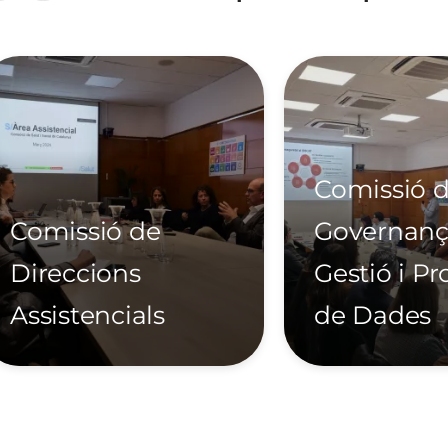
atge
Imatge
Comissió 
Comissió de
Governanç
Direccions
Gestió i Pr
Assistencials
de Dades