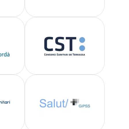
Imatge
Imatge