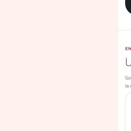
EN
U
So
la