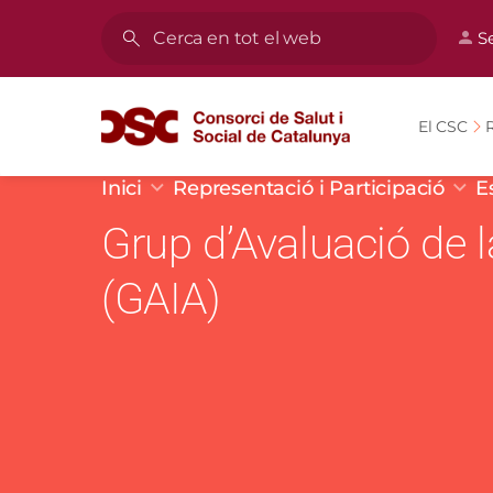
Vés al contingut
Men
S
Cerca
El CSC
R
Fil d'ariadna
Inici
Representació i Participació
E
Grup d’Avaluació de l
(GAIA)