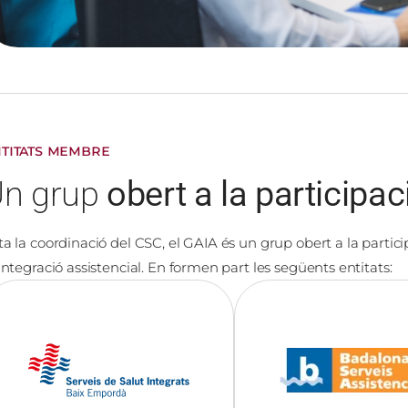
TITATS MEMBRE
n grup
obert a la participac
ta la coordinació del CSC, el GAIA és un grup obert a la particip
 integració assistencial. En formen part les següents entitats:​
Imatge
Imatge