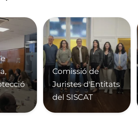
Imatge
de
a,
Comissió de
otecció
Juristes d'Entitats
del SISCAT