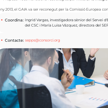
any 2013, el GAIA va ser reconegut per la Comissió Europea com 
Ingrid Vargas, investigadora sènior del Servei d
Coordina
del CSC i María Luisa Vázquez, directora del S
sepps@consorci.org
Contacte
atge