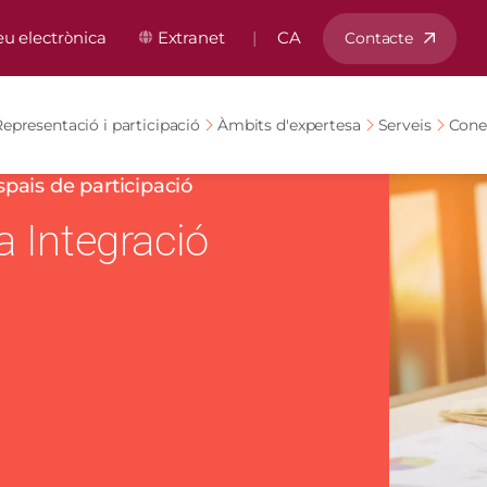
ú capçalera
eu electrònica
Extranet
CA
Contacte
epresentació i participació
Àmbits d'expertesa
Serveis
Cone
spais de participació
Imatge
a Integració