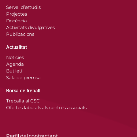
Servei d’estudis
Projectes
Docència
Activitats divulgatives
Publicacions
Actualitat
Notícies
Agenda
Butlletí
Sala de premsa
Borsa de treball
En aquest lloc web, el Consorci de Salut i Social
Treballa al CSC
de Catalunya fa servir cookies pròpies i de
Ofertes laborals als centres associats
tercers per recordar les vostres preferències,
analitzar l’ús del web i personalitzar continguts.
Podeu acceptar-les, rebutjar-les o configurar-les.
Obtenir més informació
Perfil del contractant