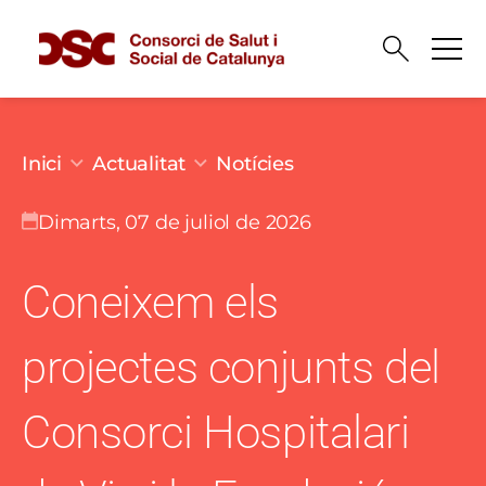
Vés al contingut
Fil d'ariadna
Inici
Actualitat
Notícies
dimarts, 07 de juliol de 2026
Coneixem els
projectes conjunts del
Consorci Hospitalari