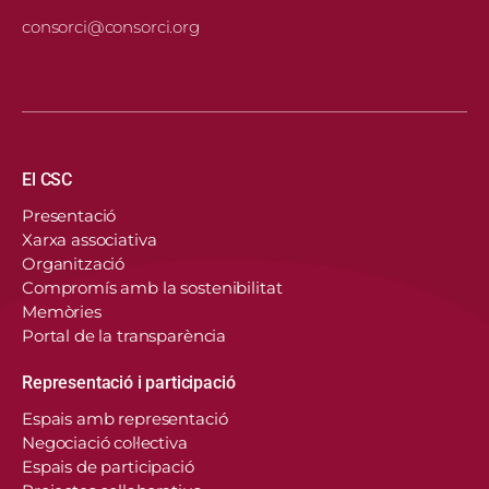
consorci@consorci.org
Navegació principal
El CSC
Presentació
Xarxa associativa
Organització
Compromís amb la sostenibilitat
Memòries
Portal de la transparència
Representació i participació
Espais amb representació
Negociació col·lectiva
Espais de participació