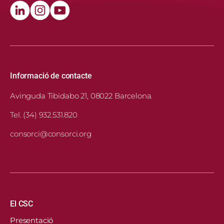
Informació de contacte
Avinguda Tibidabo 21, 08022 Barcelona.
Tel. (34) 932.531.820
consorci@consorci.org
Navegació principal
El CSC
Presentació