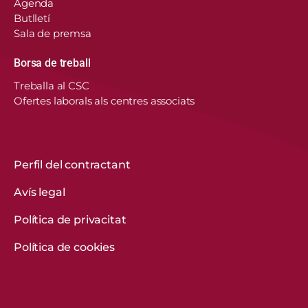
Agenda
Butlletí
Sala de premsa
Borsa de treball
En aquest lloc web, el Consorci de Salut i Social
Treballa al CSC
de Catalunya fa servir cookies pròpies i de
Ofertes laborals als centres associats
tercers per recordar les vostres preferències,
analitzar l’ús del web i personalitzar continguts.
Podeu acceptar-les, rebutjar-les o configurar-les.
Obtenir més informació
Perfil del contractant
Avís legal
CONFIGURACIÓ DE COOKIES
Política de privacitat
REBUTGEU-LES TOTES
Política de cookies
ACCEPTEU-LES TOTES