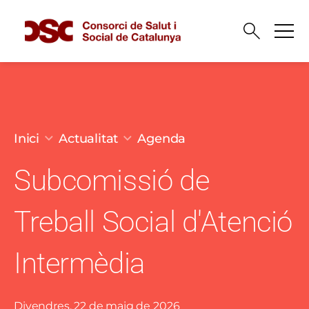
Vés al contingut
Fil d'ariadna
Inici
Actualitat
Agenda
Subcomissió de
Treball Social d'Atenció
Intermèdia
Divendres, 22 de maig de 2026