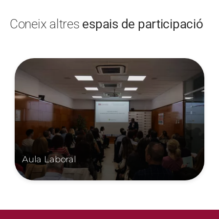
Coneix altres
espais de participació
Imatge
I
Aula Laboral