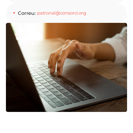
patronal@consorci.org
Correu
Imatge