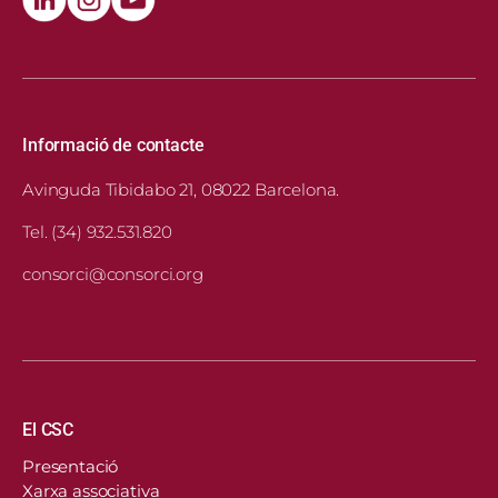
Informació de contacte
Avinguda Tibidabo 21, 08022 Barcelona.
Tel. (34) 932.531.820
consorci@consorci.org
Navegació principal
El CSC
Presentació
Xarxa associativa