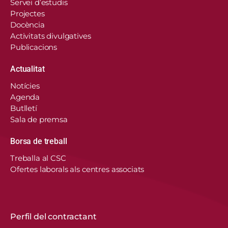
Servei d’estudis
Projectes
Docència
Activitats divulgatives
Publicacions
Actualitat
Notícies
Agenda
Butlletí
Sala de premsa
Borsa de treball
En aquest lloc web, el Consorci de Salut i Social
Treballa al CSC
de Catalunya fa servir cookies pròpies i de
Ofertes laborals als centres associats
tercers per recordar les vostres preferències,
analitzar l’ús del web i personalitzar continguts.
Podeu acceptar-les, rebutjar-les o configurar-les.
Obtenir més informació
Perfil del contractant