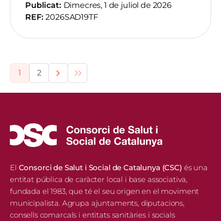
Publicat:
Dimecres, 1 de juliol de 2026
REF:
2026SAD19TF
Pagination
1
2
Pàgina
Pàgina
El
Consorci de Salut i Social de Catalunya (CSC)
és una
entitat pública de caràcter local i base associativa,
fundada el 1983, que té el seu origen en el moviment
municipalista. Agrupa ajuntaments, diputacions,
consells comarcals i entitats sanitàries i socials