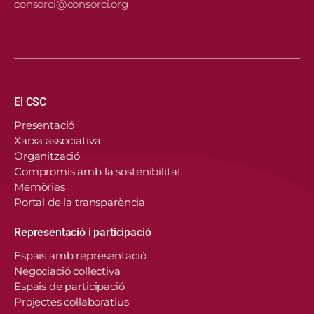
consorci@consorci.org
Navegació principal
El CSC
Presentació
Xarxa associativa
Organització
Compromís amb la sostenibilitat
Memòries
Portal de la transparència
Representació i participació
Espais amb representació
Negociació col·lectiva
Espais de participació
Projectes col·laboratius