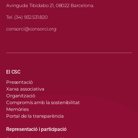
Avinguda Tibidabo 21, 08022 Barcelona.
Tel. (34) 932.531.820
consorci@consorci.org
Navegació principal
El CSC
Presentació
Xarxa associativa
Organització
Compromís amb la sostenibilitat
Memòries
Portal de la transparència
Representació i participació