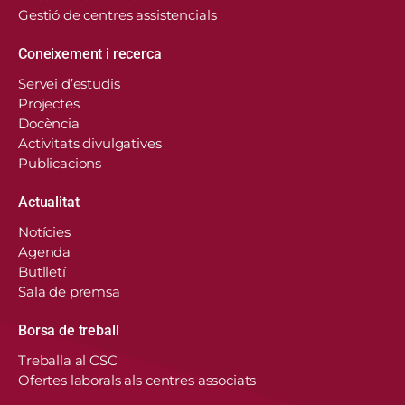
Gestió de centres assistencials
Coneixement i recerca
Servei d’estudis
Projectes
Docència
Activitats divulgatives
Publicacions
Actualitat
Notícies
Agenda
Butlletí
Sala de premsa
Borsa de treball
En aquest lloc web, el Consorci de Salut i Social
Treballa al CSC
de Catalunya fa servir cookies pròpies i de
Ofertes laborals als centres associats
tercers per recordar les vostres preferències,