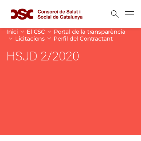
Vés al contingut
Fil d'ariadna
Inici
El CSC
Portal de la transparència
Licitacions
Perfil del Contractant
HSJD 2/2020