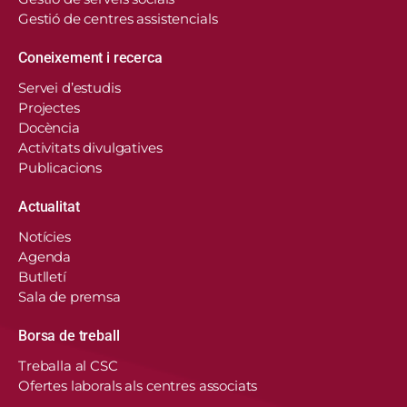
Gestió de centres assistencials
Coneixement i recerca
Servei d’estudis
Projectes
Docència
Activitats divulgatives
Publicacions
Actualitat
Notícies
Agenda
Butlletí
Sala de premsa
Borsa de treball
En aquest lloc web, el Consorci de Salut i Social
Treballa al CSC
de Catalunya fa servir cookies pròpies i de
Ofertes laborals als centres associats
tercers per recordar les vostres preferències,