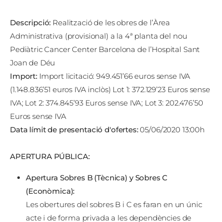
Descripció:
Realització de les obres de l’Àrea
Administrativa (provisional) a la 4ª planta del nou
Pediàtric Cancer Center Barcelona de l’Hospital Sant
Joan de Déu
Import:
Import licitació: 949.451’66 euros sense IVA
(1.148.836’51 euros IVA inclòs) Lot 1: 372.129’23 Euros sense
IVA; Lot 2: 374.845’93 Euros sense IVA; Lot 3: 202.476’50
Euros sense IVA
Data límit de presentació d'ofertes:
05/06/2020 13:00h
APERTURA PÚBLICA:
Apertura Sobres B (Tècnica) y Sobres C
(Econòmica):
Les obertures del sobres B i C es faran en un únic
acte i de forma privada a les dependències de