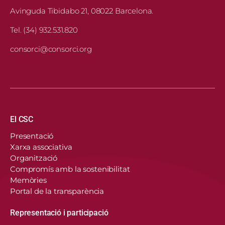
Avinguda Tibidabo 21, 08022 Barcelona.
Tel. (34) 932.531.820
consorci@consorci.org
Navegació principal
El CSC
Presentació
Xarxa associativa
Organització
Compromís amb la sostenibilitat
Memòries
Portal de la transparència
Representació i participació