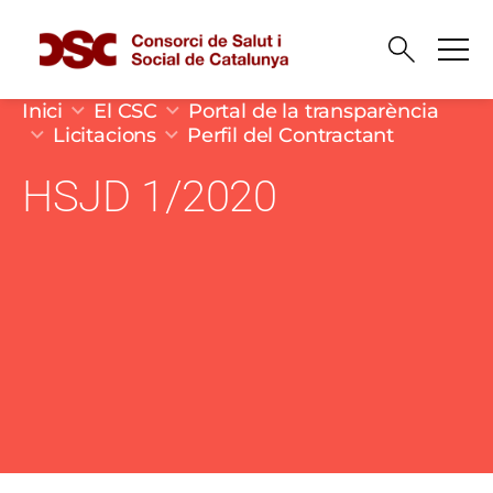
Vés al contingut
Fil d'ariadna
Inici
El CSC
Portal de la transparència
Licitacions
Perfil del Contractant
HSJD 1/2020