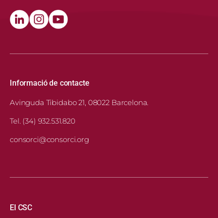
Informació de contacte
Avinguda Tibidabo 21, 08022 Barcelona.
Tel. (34) 932.531.820
consorci@consorci.org
Navegació principal
El CSC