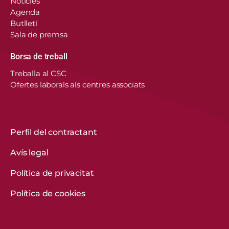
Notícies
Agenda
Butlletí
Sala de premsa
Borsa de treball
En aquest lloc web, el Consorci de Salut i Social
Treballa al CSC
de Catalunya fa servir cookies pròpies i de
Ofertes laborals als centres associats
tercers per recordar les vostres preferències,
analitzar l’ús del web i personalitzar continguts.
Podeu acceptar-les, rebutjar-les o configurar-les.
Obtenir més informació
Perfil del contractant
Avís legal
CONFIGURACIÓ DE COOKIES
Política de privacitat
REBUTGEU-LES TOTES
Política de cookies
ACCEPTEU-LES TOTES