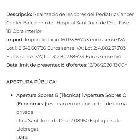
Descripció:
Realització de les obres del Pediàtric Cancer
Center Barcelona de l’Hospital Sant Joan de Déu, Fase
1B Obra Interior
Import:
Import licitació: 16.033.567’43 euros sense IVA;
Lot 1: 8.343.607’26 Euros sense IVA; Lot 2: 4.882.373’83
Euros sense IVA; Lot 3: 2.807.586’34 Euros sense IVA
Data límit de presentació d'ofertes:
12/06/2020 13:00h
APERTURA PÚBLICA:
Apertura Sobres B (Tècnica) i Apertura Sobres C
(Econòmica):
es faran en un únic acte i de forma
privada.
Lloc:
Sant Joan de Déu, 2 08950 Esplugues de
Llobregat
Data: