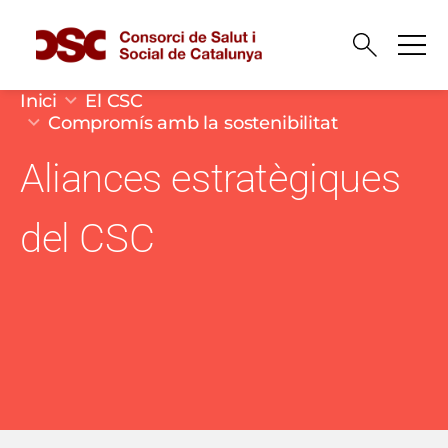
Vés al contingut
Fil d'ariadna
Inici
El CSC
Compromís amb la sostenibilitat
Aliances estratègiques
del CSC