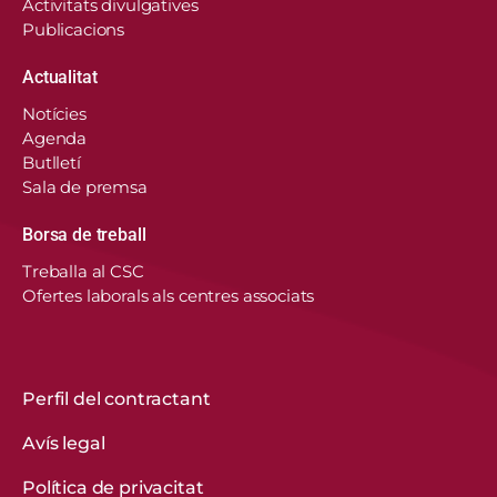
Activitats divulgatives
Publicacions
Actualitat
En aquest lloc web, el Consorci de Salut i Social
Notícies
de Catalunya fa servir cookies pròpies i de
Agenda
tercers per recordar les vostres preferències,
Butlletí
analitzar l’ús del web i personalitzar continguts.
Sala de premsa
Podeu acceptar-les, rebutjar-les o configurar-les.
Borsa de treball
Obtenir més informació
Treballa al CSC
Ofertes laborals als centres associats
CONFIGURACIÓ DE COOKIES
REBUTGEU-LES TOTES
Perfil del contractant
Avís legal
ACCEPTEU-LES TOTES
Política de privacitat