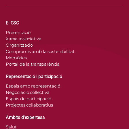
Navegació principal
El CSC
Presentació
Xarxa associativa
Organització
Compromís amb la sostenibilitat
Memòries
Portal de la transparència
Representació i participació
Espais amb representació
Negociació col·lectiva
Espais de participació
Projectes col·laboratius
Àmbits d'expertesa
Salut