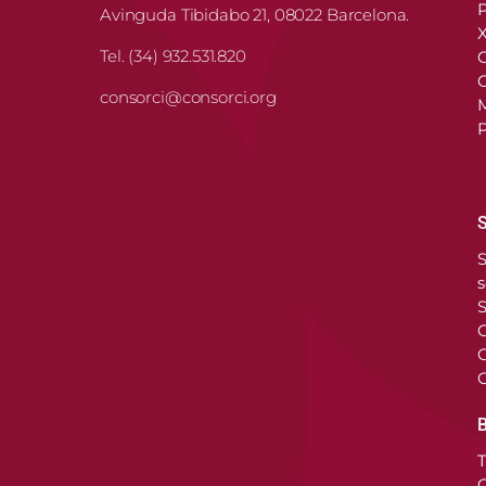
P
Avinguda Tibidabo 21, 08022 Barcelona.
X
Tel. (34) 932.531.820
O
C
consorci@consorci.org
P
S
S
s
S
C
G
G
B
T
O