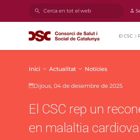
Vés al contingut
Men
S
Cerca
El CSC
R
Fil d'ariadna
Inici
Actualitat
Notícies
dijous, 04 de desembre de 2025
El CSC rep un recone
en malaltia cardiova