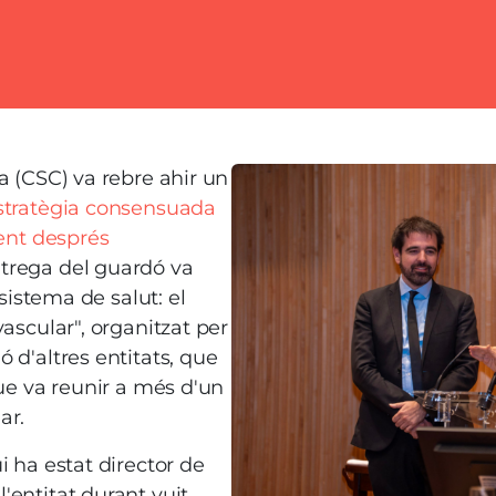
Imatge
a (CSC) va rebre ahir un
stratègia consensuada
ient després
entrega del guardó va
 sistema de salut: el
vascular", organitzat per
 d'altres entitats, que
que va reunir a més d'un
ar.
qui ha estat director de
'entitat durant vuit