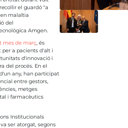
 recollir el guardó "a
Imatge
 en malaltia
ió del
otecnològica Amgen.
at mes de març
, és
per a pacients d'alt i
rtunitats d'innovació i
ra del procés. En el
d'un any, han participat
ncial entre gestors,
gències, metges
tal i farmacèutics
ons Institucionals
va ser atorgat, segons