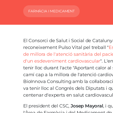
FARMÀCIA I MEDICAMENT
El Consorci de Salut i Social de Cataluny
reconeixement Pulso Vital pel treball "
E
de millora de l'atenció sanitària del pac
d'un esdeveniment cardiovascular
". L'
tenir lloc durant l'acte "Aportant calor al
camí cap a la millora de l'atenció cardio
BioInnova Consulting amb la col·laboració
va tenir lloc al Congrés dels Diputats i 
centenar d'experts en salut cardiovascul
El president del CSC,
Josep Mayoral
, i 
l'Àrea de Farmàcia i del Medicament de l