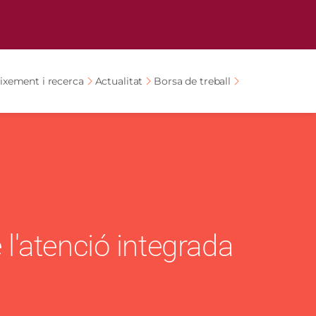
ixement i recerca
Actualitat
Borsa de treball
l'atenció integrada