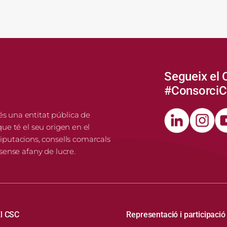
Segueix el 
#Consorci
és una entitat pública de
que té el seu origen en el
putacions, consells comarcals
 sense afany de lucre.
Navegació principal
l CSC
Representació i participació