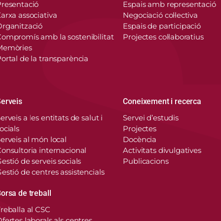
resentació
Espais amb representació
arxa associativa
Negociació col·lectiva
rganització
Espais de participació
ompromís amb la sostenibilitat
Projectes col·laboratius
Memòries
ortal de la transparència
erveis
Coneixement i recerca
erveis a les entitats de salut i
Servei d’estudis
ocials
Projectes
erveis al món local
Docència
onsultoria internacional
Activitats divulgatives
estió de serveis socials
Publicacions
estió de centres assistencials
orsa de treball
reballa al CSC
fertes laborals als centres