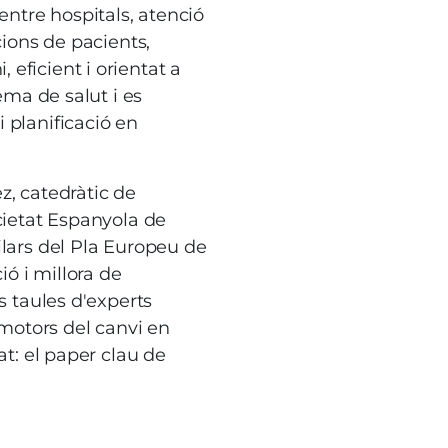
 entre hospitals, atenció
cions de pacients,
eficient i orientat a
tema de salut i es
 planificació en
z, catedràtic de
ocietat Espanyola de
ilars del Pla Europeu de
ió i millora de
s taules d'experts
: motors del canvi en
at: el paper clau de