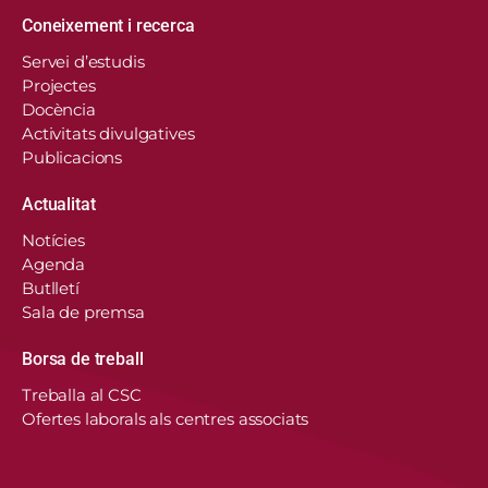
Coneixement i recerca
Servei d’estudis
Projectes
Docència
Activitats divulgatives
Publicacions
Actualitat
Notícies
Agenda
Butlletí
Sala de premsa
Borsa de treball
En aquest lloc web, el Consorci de Salut i Social
Treballa al CSC
de Catalunya fa servir cookies pròpies i de
Ofertes laborals als centres associats
tercers per recordar les vostres preferències,
analitzar l’ús del web i personalitzar continguts.
Podeu acceptar-les, rebutjar-les o configurar-les.