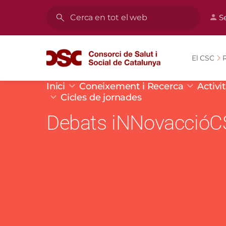
Vés al contingut
Men
S
Cerca
El CSC
R
Fil d'ariadna
Inici
Coneixement i Recerca
Activi
Cicles de jornades
Debats iNNovacció