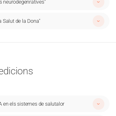
es neurodegenratives"
la Salut de la Dona"
 edicions
IA en els sistemes de salutalor