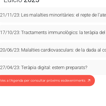
21/11/23: Les malalties minoritàries: el repte de l’aten
17/10/23: Tractaments immunològics: la teràpia del 
20/06/23: Malalties cardiovasculars: de la dada al c
27/04/23: Teràpia digital: estem preparats?
Ves a l'Agenda per consultar pròxims esdeveniments