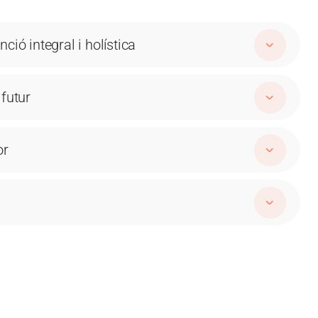
ció integral i holística
futur
or