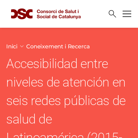
Vés al contingut
Fil d'ariadna
Inici
Coneixement i Recerca
Accesibilidad entre
niveles de atención en
seis redes públicas de
salud de
Latinoamérica (2015-