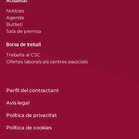
Actualitat
Notícies
Agenda
Butlletí
Sala de premsa
Borsa de treball
En aquest lloc web, el Consorci de Salut i Social
Treballa al CSC
de Catalunya fa servir cookies pròpies i de
Ofertes laborals als centres associats
tercers per recordar les vostres preferències,
analitzar l’ús del web i personalitzar continguts.
Podeu acceptar-les, rebutjar-les o configurar-les.
Obtenir més informació
Perfil del contractant
Avís legal
CONFIGURACIÓ DE COOKIES
Política de privacitat
REBUTGEU-LES TOTES
Política de cookies