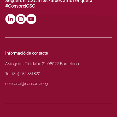
Segueix el CSC a les xarxes amb l’etiqueta
#ConsorciCSC
Informació de contacte
Avinguda Tibidabo 21, 08022 Barcelona.
Tel. (34) 932.531.820
consorci@consorci.org