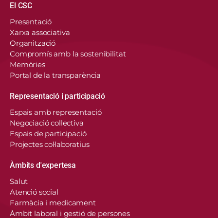
Navegació principal
El CSC
Presentació
Xarxa associativa
Organització
Compromís amb la sostenibilitat
Memòries
Portal de la transparència
Representació i participació
Espais amb representació
Negociació col·lectiva
Espais de participació
Projectes col·laboratius
Àmbits d'expertesa
Salut
Atenció social
Farmàcia i medicament
Àmbit laboral i gestió de persones