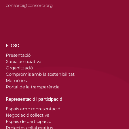
consorci@consorci.org
Navegació principal
El CSC
Presentació
Xarxa associativa
Organització
Compromís amb la sostenibilitat
Memòries
Portal de la transparència
Representació i participació
Espais amb representació
Negociació col·lectiva
Espais de participació
Projectes col·laboratius