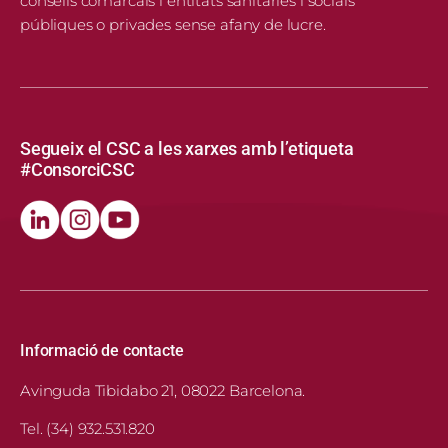
consells comarcals i entitats sanitàries i socials
públiques o privades sense afany de lucre.
Segueix el CSC a les xarxes amb l’etiqueta
#ConsorciCSC
Informació de contacte
Avinguda Tibidabo 21, 08022 Barcelona.
Tel. (34) 932.531.820