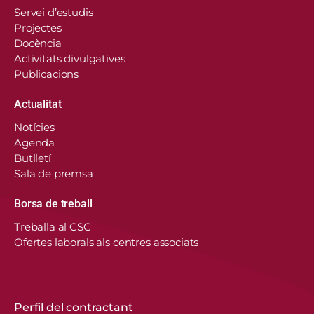
Servei d’estudis
Projectes
Docència
Activitats divulgatives
Publicacions
Actualitat
Notícies
Agenda
Butlletí
Sala de premsa
Borsa de treball
En aquest lloc web, el Consorci de Salut i Social
Treballa al CSC
de Catalunya fa servir cookies pròpies i de
Ofertes laborals als centres associats
tercers per recordar les vostres preferències,
analitzar l’ús del web i personalitzar continguts.
Podeu acceptar-les, rebutjar-les o configurar-les.
Obtenir més informació
Perfil del contractant