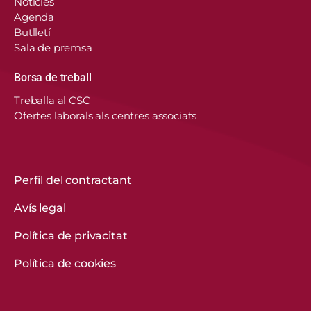
Notícies
Agenda
Butlletí
Sala de premsa
Borsa de treball
En aquest lloc web, el Consorci de Salut i Social
Treballa al CSC
de Catalunya fa servir cookies pròpies i de
Ofertes laborals als centres associats
tercers per recordar les vostres preferències,
analitzar l’ús del web i personalitzar continguts.
Podeu acceptar-les, rebutjar-les o configurar-les.
Obtenir més informació
Perfil del contractant
Avís legal
CONFIGURACIÓ DE COOKIES
Política de privacitat
REBUTGEU-LES TOTES
Política de cookies
ACCEPTEU-LES TOTES