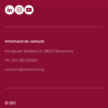
Informació de contacte
Avinguda Tibidabo 21, 08022 Barcelona.
Tel. (34) 932.531.820
consorci@consorci.org
Navegació principal
El CSC