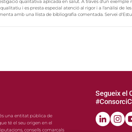
nvestigació qualitativa aplicada en salut. A través d'un exemple
alitatiu i es presta especial atenció al rigor i a l'anàlisi de l
lementa amb una llista de bibliografia comentada. Servei d'Est
Segueix el 
#Consorci
és una entitat pública de
que té el seu origen en el
putacions, consells comarcals