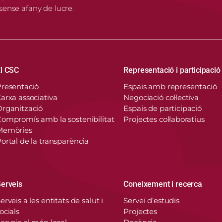
 sense afany de lucre.
Navegació principal
l CSC
Representació i participació
resentació
Espais amb representació
arxa associativa
Negociació col·lectiva
rganització
Espais de participació
ompromís amb la sostenibilitat
Projectes col·laboratius
Memòries
ortal de la transparència
erveis
Coneixement i recerca
erveis a les entitats de salut i
Servei d’estudis
ocials
Projectes