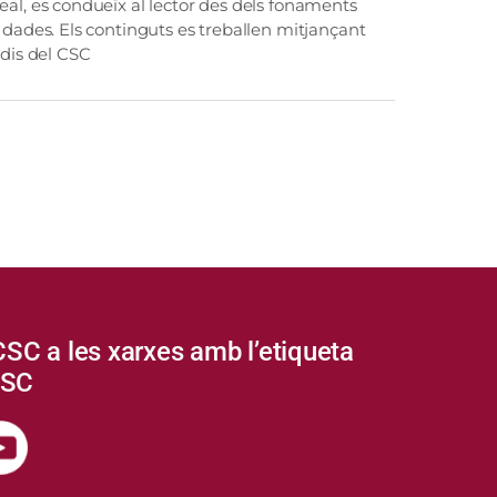
 real, es condueïx al lector des dels fonaments
es dades. Els continguts es treballen mitjançant
udis del CSC
CSC a les xarxes amb l’etiqueta
CSC