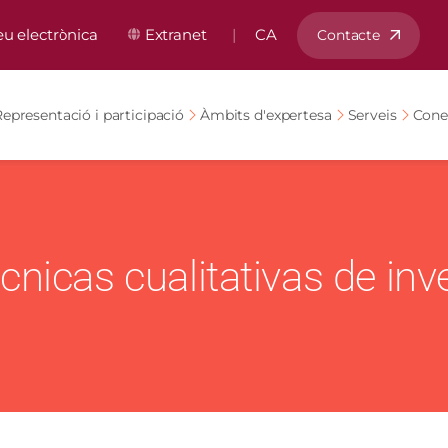
ú capçalera
eu electrònica
Extranet
CA
Contacte
epresentació i participació
Àmbits d'expertesa
Serveis
Cone
écnicas cualitativas de in