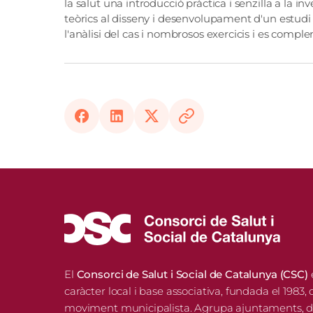
la salut una introducció pràctica i senzilla a la i
teòrics al disseny i desenvolupament d'un estudi qu
l'anàlisi del cas i nombrosos exercicis i es comp
Facebook
LinkedIn
X
Copy
Link
El
Consorci de Salut i Social de Catalunya (CSC)
caràcter local i base associativa, fundada el 1983, 
moviment municipalista. Agrupa ajuntaments, di