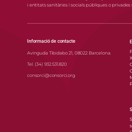
i entitats sanitàries i socials públiques o privades
Informació de contacte
E
P
Avinguda Tibidabo 21, 08022 Barcelona.
X
Tel. (34) 932.531.820
O
C
consorci@consorci.org
P
S
S
s