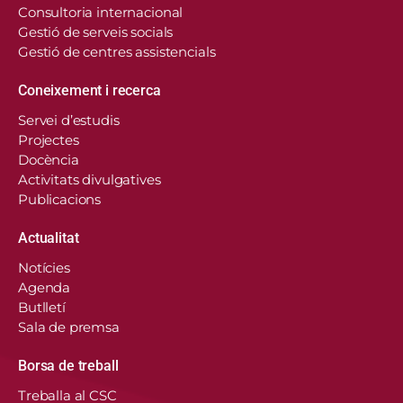
Consultoria internacional
Gestió de serveis socials
Gestió de centres assistencials
Coneixement i recerca
Servei d’estudis
Projectes
Docència
Activitats divulgatives
Publicacions
Actualitat
Notícies
Agenda
Butlletí
Sala de premsa
Borsa de treball
En aquest lloc web, el Consorci de Salut i Social
Treballa al CSC
de Catalunya fa servir cookies pròpies i de