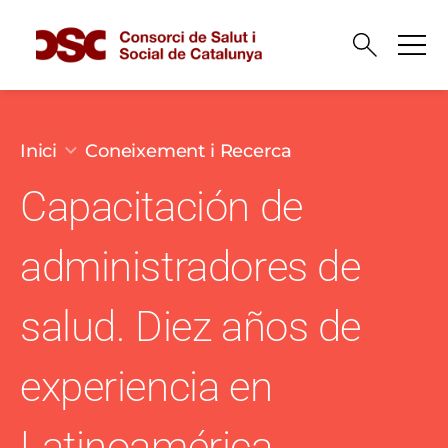
Vés al contingut
Fil d'ariadna
Inici
Coneixement i Recerca
Capacitación de
administradores de
salud. Diez años de
experiencia en
Latinoamérica