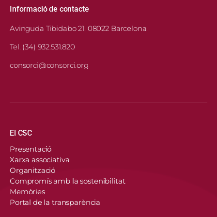
Informació de contacte
Avinguda Tibidabo 21, 08022 Barcelona.
Tel. (34) 932.531.820
consorci@consorci.org
Navegació principal
El CSC
Presentació
Xarxa associativa
Organització
Compromís amb la sostenibilitat
Memòries
Portal de la transparència