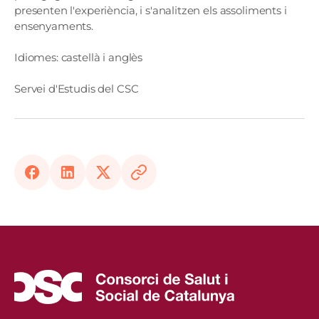
presenten l'experiència, i s'analitzen els assoliments i
ensenyaments.
Idiomes: castellà i anglès
Servei d'Estudis del CSC
Facebook
LinkedIn
X
Copy
Link