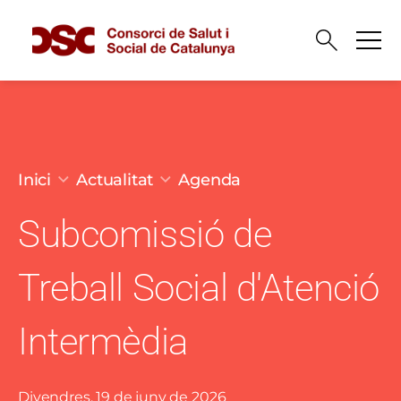
Vés al contingut
Fil d'ariadna
Inici
Actualitat
Agenda
Subcomissió de
Treball Social d'Atenció
Intermèdia
Divendres, 19 de juny de 2026