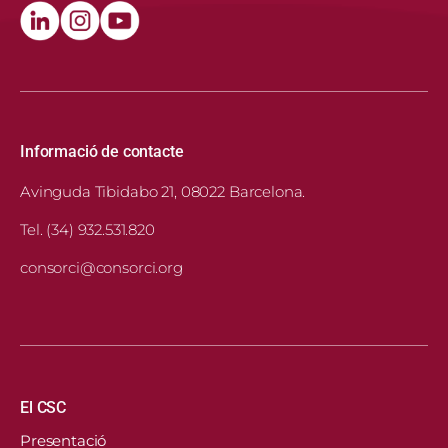
Informació de contacte
Avinguda Tibidabo 21, 08022 Barcelona.
Tel. (34) 932.531.820
consorci@consorci.org
Navegació principal
El CSC
Presentació