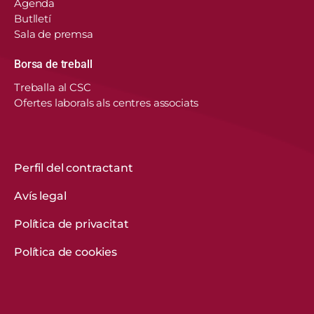
Agenda
Butlletí
Sala de premsa
Borsa de treball
En aquest lloc web, el Consorci de Salut i Social
Treballa al CSC
de Catalunya fa servir cookies pròpies i de
Ofertes laborals als centres associats
tercers per recordar les vostres preferències,
analitzar l’ús del web i personalitzar continguts.
Podeu acceptar-les, rebutjar-les o configurar-les.
Obtenir més informació
Perfil del contractant
Avís legal
CONFIGURACIÓ DE COOKIES
Política de privacitat
REBUTGEU-LES TOTES
Política de cookies
ACCEPTEU-LES TOTES