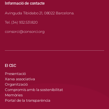
Informació de contacte
Avinguda Tibidabo 21, 08022 Barcelona.
Tel. (34) 932.531.820
consorci@consorci.org
Navegació principal
El CSC
Presentació
Xarxa associativa
Organització
Compromís amb la sostenibilitat
Memòries
Portal de la transparència