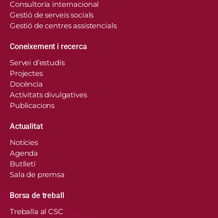
Consultoria internacional
Gestió de serveis socials
Gestió de centres assistencials
Coneixement i recerca
Servei d’estudis
Projectes
Docència
Activitats divulgatives
Publicacions
Actualitat
Notícies
Agenda
Butlletí
Sala de premsa
Borsa de treball
En aquest lloc web, el Consorci de Salut i Social
Treballa al CSC
de Catalunya fa servir cookies pròpies i de