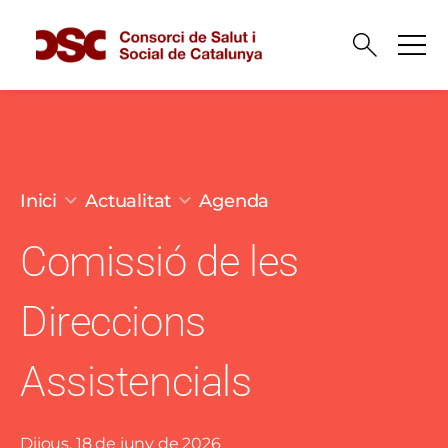
Vés al contingut
Fil d'ariadna
Inici
Actualitat
Agenda
Comissió de les
Direccions
Assistencials
Dijous, 18 de juny de 2026