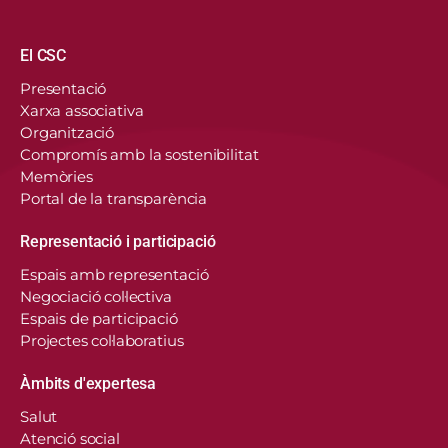
Navegació principal
El CSC
Presentació
Xarxa associativa
Organització
Compromís amb la sostenibilitat
Memòries
Portal de la transparència
Representació i participació
Espais amb representació
Negociació col·lectiva
Espais de participació
Projectes col·laboratius
Àmbits d'expertesa
Salut
Atenció social