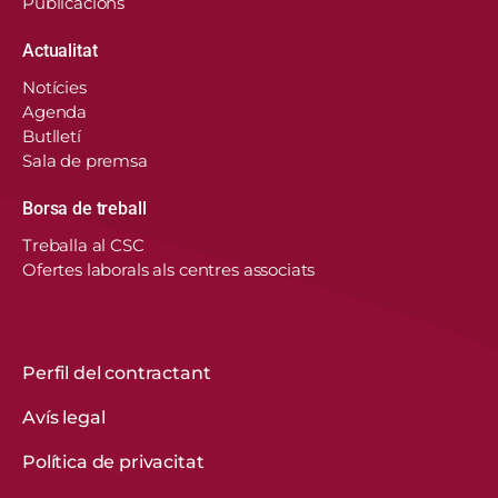
Publicacions
Actualitat
Notícies
Agenda
Butlletí
Sala de premsa
Borsa de treball
En aquest lloc web, el Consorci de Salut i Social
Treballa al CSC
de Catalunya fa servir cookies pròpies i de
Ofertes laborals als centres associats
tercers per recordar les vostres preferències,
analitzar l’ús del web i personalitzar continguts.
Podeu acceptar-les, rebutjar-les o configurar-les.
Obtenir més informació
Perfil del contractant
Avís legal
CONFIGURACIÓ DE COOKIES
Política de privacitat
REBUTGEU-LES TOTES