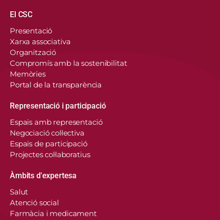
Navegació principal
El CSC
Presentació
Xarxa associativa
Organització
Compromís amb la sostenibilitat
Memòries
Portal de la transparència
Representació i participació
Espais amb representació
Negociació col·lectiva
Espais de participació
Projectes col·laboratius
Àmbits d'expertesa
Salut
Atenció social
Farmàcia i medicament