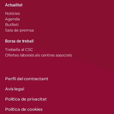
Actualitat
Notícies
Agenda
Butlletí
Sala de premsa
Borsa de treball
En aquest lloc web, el Consorci de Salut i Social
Treballa al CSC
de Catalunya fa servir cookies pròpies i de
Ofertes laborals als centres associats
tercers per recordar les vostres preferències,
analitzar l’ús del web i personalitzar continguts.
Podeu acceptar-les, rebutjar-les o configurar-les.
Obtenir més informació
Perfil del contractant
Avís legal
CONFIGURACIÓ DE COOKIES
Política de privacitat
REBUTGEU-LES TOTES
Política de cookies