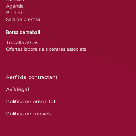
Agenda
Butlletí
Sala de premsa
Borsa de treball
En aquest lloc web, el Consorci de Salut i Social
Treballa al CSC
de Catalunya fa servir cookies pròpies i de
Ofertes laborals als centres associats
tercers per recordar les vostres preferències,
analitzar l’ús del web i personalitzar continguts.
Podeu acceptar-les, rebutjar-les o configurar-les.
Obtenir més informació
Perfil del contractant
Avís legal
CONFIGURACIÓ DE COOKIES
Política de privacitat
REBUTGEU-LES TOTES
Política de cookies
ACCEPTEU-LES TOTES