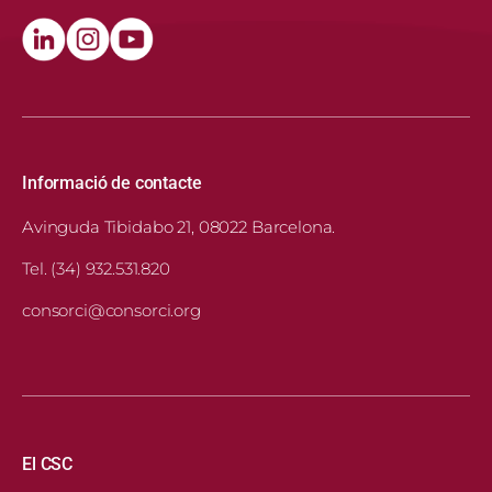
Informació de contacte
Avinguda Tibidabo 21, 08022 Barcelona.
Tel. (34) 932.531.820
consorci@consorci.org
Navegació principal
El CSC